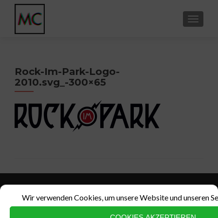
SCHALT
Rock-Im-Park-Logo-
2010.svg_-300×65
Wir verwenden Cookies, um unsere Website und unseren Ser
COOKIES AKZEPTIEREN